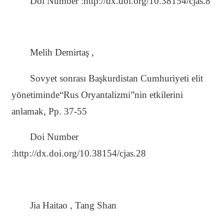
Doi Number :http://dx.doi.org/10.38154/cjas.8
Melih Demirtaş ,
Sovyet sonrası Başkurdistan Cumhuriyeti elit
yönetiminde“Rus Oryantalizmi”nin etkilerini
anlamak, Pp. 37-55
Doi Number
:http://dx.doi.org/10.38154/cjas.28
Jia Haitao , Tang Shan