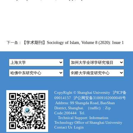
下一条：
【学术期刊】Sociology of Islam, Volume 8 (2020): Issue 1
CopyRight ©
Shanghai University
沪ICP备
09014157
沪公网安备31009102000049号
Address:
99 Shangda Road, BaoShan
District, Shanghai. （traffic) :
Zip
Code:200444
Tel.
Technical Support
:
Information
Technology Office of Shanghai University
Contact Us
Login